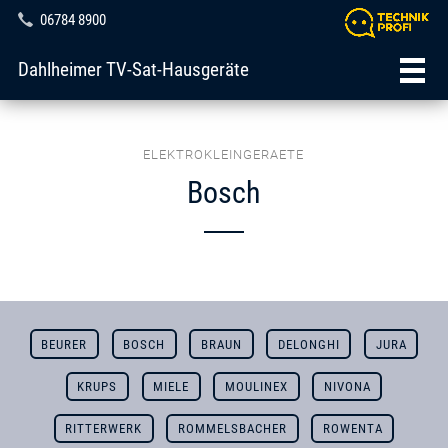
06784 8900
Dahlheimer TV-Sat-Hausgeräte
ELEKTROKLEINGERAETE
Bosch
BEURER
BOSCH
BRAUN
DELONGHI
JURA
KRUPS
MIELE
MOULINEX
NIVONA
RITTERWERK
ROMMELSBACHER
ROWENTA